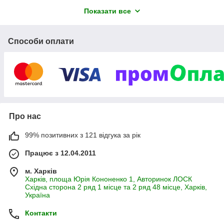
Показати все
Приватне підприємство має
багаторічний досвід в реалізації
комплектуючих до обприскувачів.
Способи оплати
Завжди в наявності насоси, форсунки,
розподільники, фільтри, шланги та інші
деталі. Також повний об'єм запчастин
для техніки по заготовці сіна.
Запчастини до косарок роторних Z-169,
Z-069, Z-173, Z-178, до граблів
ворошилок, пресспідбирачів,
Про нас
почвообробної техніки відчизняного та
польського виробництва.
99% позитивних з 121 відгука за рік
Працюємо з післяоплатою на новій
пошті!
Працює з 12.04.2011
Переваги Gorizontagro.
м. Харків
Харків, площа Юрія Кононенко 1, Авторинок ЛОСК
Східна сторона 2 ряд 1 місце та 2 ряд 48 місце, Харків,
Великий асортимент
Україна
Доставка по всій Україні
Контакти
Доступні ціни