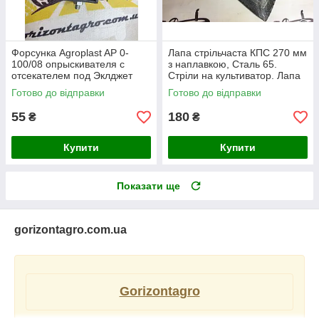
Форсунка Agroplast AP 0-
Лапа стрільчаста КПС 270 мм
100/08 опрыскивателя с
з наплавкою, Сталь 65.
отсекателем под Эклджет
Стріли на культиватор. Лапа
КПС
Готово до відправки
Готово до відправки
55
180
₴
₴
Купити
Купити
Показати ще
gorizontagro.com.ua
Gorizontagro