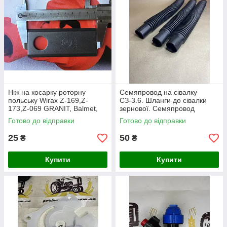
Ніж на косарку роторну
Семяпровод на сівалку
польську Wirax Z-169,Z-
СЗ-3.6. Шланги до сівалки
173,Z-069 GRANIT, Balmet,
зернової. Семяпровод
Gerlach
Червона Зірка СЗ 3.6
Готово до відправки
Готово до відправки
25
50
₴
₴
Купити
Купити