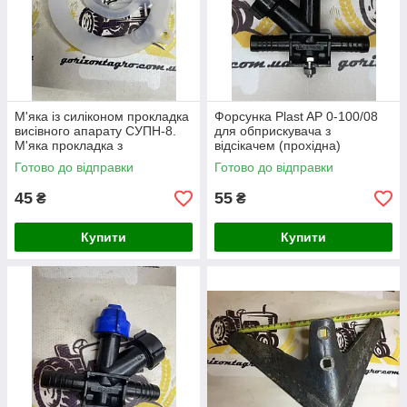
М'яка із силіконом прокладка
Форсунка Plast AP 0-100/08
висівного апарату СУПН-8.
для обприскувача з
М'яка прокладка з
відсікачем (прохідна)
додаванням силікону на
Готово до відправки
Готово до відправки
сітківку
45
55
₴
₴
Купити
Купити