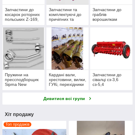
Запчастини до
Запчастини та
Запчастини до
косарок роторних
комплектуючі до
граблів
польських Z-169,
причіпних та
ворошилкам
Z-173, Z-069, Z-
навісних польових
Сонечко
178 з шириною
обприскувачів
(польського
захвату 1,35м
польського
виробництва)
1,65м
виробництва.
Пружини на
Кардані вали,
Запчастини до
прессподборщик
хрестовини, вилки,
сівалці сз-3,6
Sipma New
ГУКі, перехідники
сз-5,4
Holland,Киргизстан
,Famarol,ПРФ,Claa
Дивитися всі групи
s,John
Deere,DEUTZ-
FAHR
Хіт продажу
Топ продажів