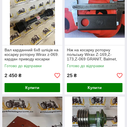
Вал карданний 6х8 шліців на
Ніж на косарку роторну
косарку роторну Wirax z-069.
польську Wirax Z-169,Z-
кардан приводу косарки
173,Z-069 GRANIT, Balmet,
Gerlach
Готово до відправки
Готово до відправки
2 450
25
₴
₴
Купити
Купити