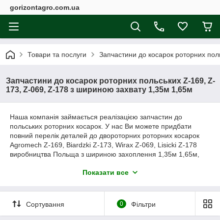
gorizontagro.com.ua
Товари та послуги
Запчастини до косарок роторних поль
Запчастини до косарок роторних польських Z-169, Z-
173, Z-069, Z-178 з шириною захвату 1,35м 1,65м
Наша компанія займається реалізацією запчастин до
польських роторних косарок. У нас Ви можете придбати
повний перелік деталей до двороторних роторних косарок
Agromech Z-169, Biardzki Z-173, Wirax Z-069, Lisicki Z-178
виробництва Польща з шириною захоплення 1,35м 1,65м,
1,85м. Оригінальні запчастини до косарок роторних
Показати все
польських ★ Wirax, Z-069, ★ Lisicki Z-178 в Україні від
компанії "Gorizont Agro". Завжди є ножі Granit, ремені SPA,
тарілки, тримачі ножа, ротор. Відправлення післяплатою.
Сортування
0
Фільтри