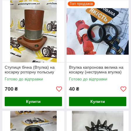
Топ продажів
Ступиця бічна (Втулка) на
Втулка капронова велика на
косарку роторну польську
косарку (неструмна втулка)
Готово до відправки
Готово до відправки
700
40
₴
₴
Купити
Купити