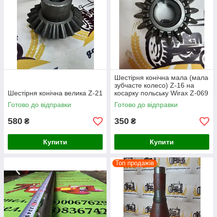
Шестірня конічна мала (мала
зубчасте колесо) Z-16 на
Шестірня конічна велика Z-21
косарку польську Wirax Z-069
Готово до відправки
Готово до відправки
580
350
₴
₴
Купити
Купити
Топ продажів