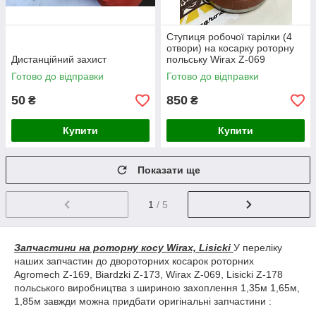
Ступиця робочої тарілки (4
отвори) на косарку роторну
Дистанційний захист
польську Wirax Z-069
Ступиця ротора верхня.
Готово до відправки
Готово до відправки
50
850
₴
₴
Купити
Купити
Показати ще
1
/ 5
Запчастини на роторну косу Wirax, Lisicki
У переліку
наших запчастин до двороторних косарок роторних
Agromech Z-169, Biardzki Z-173, Wirax Z-069, Lisicki Z-178
польського виробництва з шириною захоплення 1,35м 1,65м,
1,85м завжди можна придбати оригінальні запчастини :
шестерні конічні на 16 і 21 зуб, ремені SPA 2120