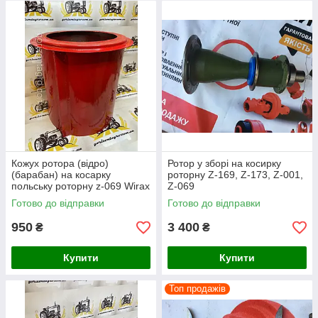
Кожух ротора (відро)
Ротор у зборі на косирку
(барабан) на косарку
роторну Z-169, Z-173, Z-001,
польську роторну z-069 Wirax
Z-069
Готово до відправки
Готово до відправки
950
3 400
₴
₴
Купити
Купити
Топ продажів