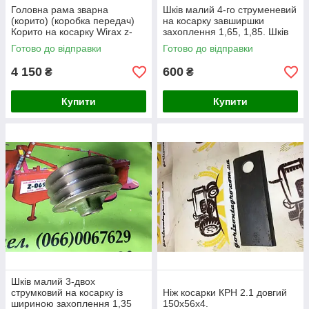
Головна рама зварна
Шків малий 4-го струменевий
(корито) (коробка передач)
на косарку завширшки
Корито на косарку Wirax z-
захоплення 1,65, 1,85. Шків
069
на польську роторку Wirax
Готово до відправки
Готово до відправки
4 150
600
₴
₴
Купити
Купити
Шків малий 3-двох
струмковий на косарку із
Ніж косарки КРН 2.1 довгий
шириною захоплення 1,35
150х56х4.