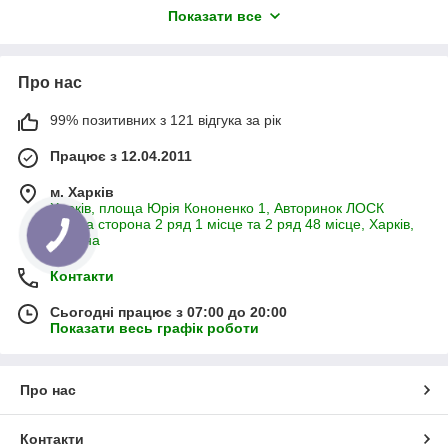
Показати все
(застосовується на косарках малих розмірів для
мінітракторів) SPA 2482 (встановлюється на косарках з
шириною захвату 1,35 з укороченою наважкою для японських
і китайських мінітракторів) SPA2832 1,35 в основному
Про нас
працюючих на тракторах Т-40, Т-25), SPA2932 (ставлять на
косарки зі стандартною шириною захоплення 1,65) та
99% позитивних з 121 відгука за рік
SPA3150 (ставлять на косарки зі стандартною шириною
захоплення 1,85), ножі провідних світових виробників Granit,
Працює з 12.04.2011
MWS, Balmet, Gerlach, AGV. Так само у нас ви знайдете шківи
3х і 4х струмкові, маточини ротора, тарілки робочі та ковзні,
м. Харків
вали, підшипники та багато іншого до даної техніки
Харків, площа Юрія Кононенко 1, Авторинок ЛОСК
Східна сторона 2 ряд 1 місце та 2 ряд 48 місце, Харків,
Україна
Контакти
Сьогодні працює з 07:00 до 20:00
Показати весь графік роботи
Про нас
Контакти