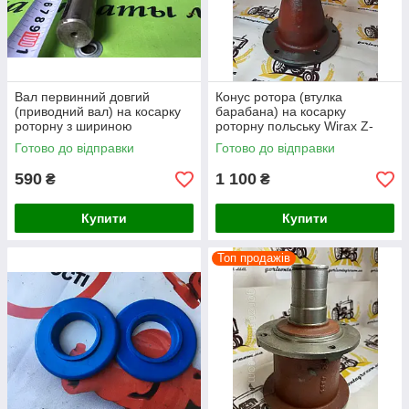
Вал первинний довгий
Конус ротора (втулка
(приводний вал) на косарку
барабана) на косарку
роторну з шириною
роторну польську Wirax Z-
захоплення 1.65 м Wirax z-
069
Готово до відправки
Готово до відправки
069
590
1 100
₴
₴
Купити
Купити
Топ продажів