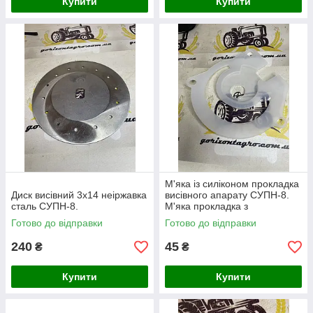
Купити
Купити
М'яка із силіконом прокладка
Диск висівний 3х14 неіржавка
висівного апарату СУПН-8.
сталь СУПН-8.
М'яка прокладка з
додаванням силікону на
Готово до відправки
Готово до відправки
сітківку
240
45
₴
₴
Купити
Купити