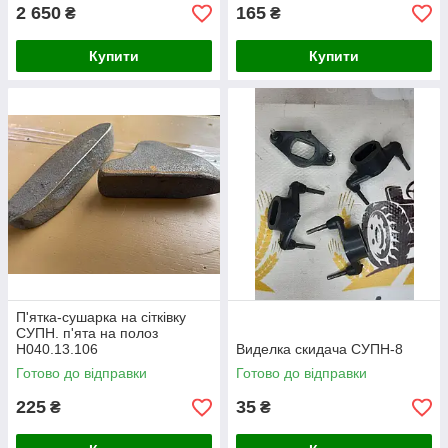
2 650
165
₴
₴
Купити
Купити
П'ятка-сушарка на сітківку
СУПН. п'ята на полоз
H040.13.106
Виделка скидача СУПН-8
Готово до відправки
Готово до відправки
225
35
₴
₴