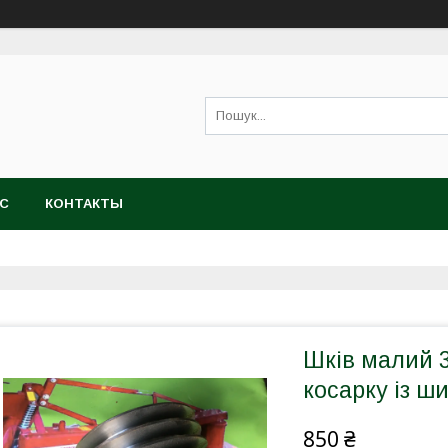
АС
КОНТАКТЫ
Шків малий 
косарку із ш
850 ₴