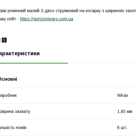
ків ремінний малий 3-двох струмковий на косарку з шириною захо
аш сейт -
https://gorizontagro.com.ua
арактеристики
Основні
иробник
Wirax
ирина захвату
1.65 мм
ількість ножів
6 шт.