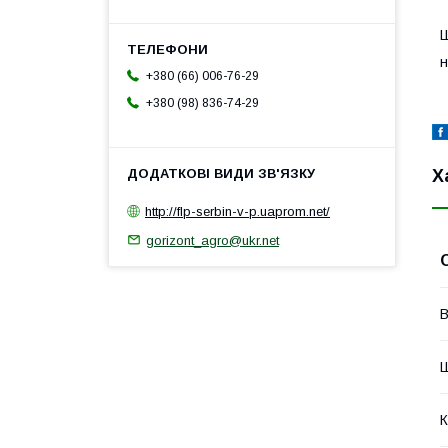
Ш
н
+380 (66) 006-76-29
+380 (98) 836-74-29
Х
http://flp-serbin-v-p.uaprom.net/
gorizont_agro@ukr.net
В
Ш
К