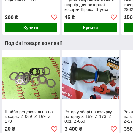
шарнір для роторної
коса
косарки Віракс. Втулка
2932
мала на роторну косу
Wira
200
45
150
₴
₴
Купити
Купити
Подібні товари компанії
Шайба регулювальна на
Ротор у зборі на косирку
Захи
косарку Z-069, Z-169, Z-
роторну Z-169, Z-173, Z-
на к
173
001, Z-069
Z-17
20
3 400
350
₴
₴