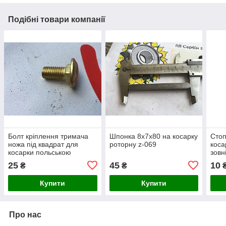
Подібні товари компанії
Болт кріплення тримача
Шпонка 8х7х80 на косарку
Стоп
ножа під квадрат для
роторну z-069
коса
косарки польською
зовн
роторною Wirax Z-069
25
45
10
₴
₴
Купити
Купити
Про нас