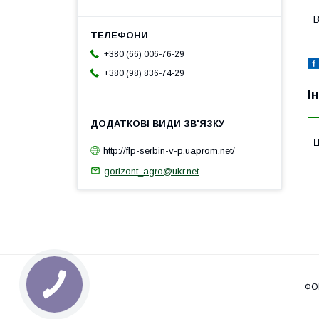
В
+380 (66) 006-76-29
+380 (98) 836-74-29
І
Ц
http://flp-serbin-v-p.uaprom.net/
gorizont_agro@ukr.net