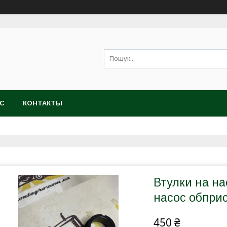
АС
КОНТАКТЫ
Втулки на на
насос обприс
450 ₴