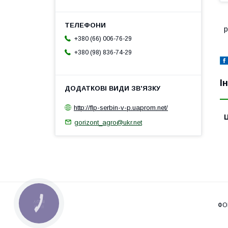
р
+380 (66) 006-76-29
+380 (98) 836-74-29
І
http://flp-serbin-v-p.uaprom.net/
Ц
gorizont_agro@ukr.net
КНОПКА
ЗВ'ЯЗКУ