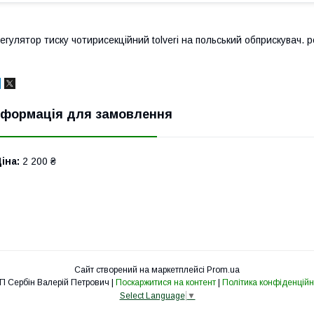
егулятор тиску чотирисекційний tolveri на польський обприскувач. 
нформація для замовлення
іна:
2 200 ₴
Сайт створений на маркетплейсі
Prom.ua
ФОП Сербін Валерій Петрович |
Поскаржитися на контент
|
Політика конфіденційн
Select Language
▼