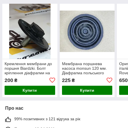
Кремлення мембрани до
Мембрана поршнева
Ори
поршня Biardzki. Болт
насоса monsun 120 мм.
італ
кріплення діафрагми на
Діафрагма польського
Rove
насос Р-120
насоса на обприскувач
550
200
225
650
₴
₴
Купити
Купити
Про нас
99% позитивних з 121 відгука за рік