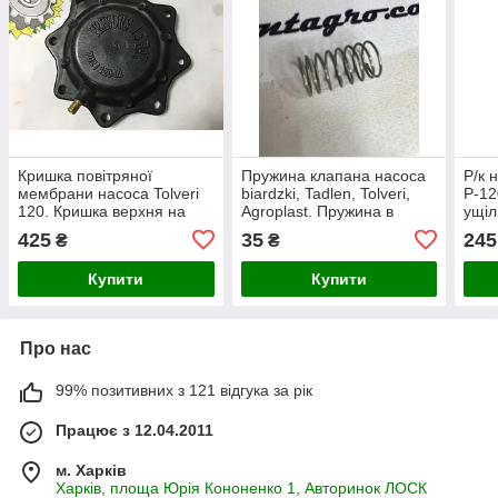
Кришка повітряної
Пружина клапана насоса
Р/к н
мембрани насоса Tolveri
biardzki, Tadlen, Tolveri,
P-12
120. Кришка верхня на
Agroplast. Пружина в
ущіл
польський насос Р-100
клапан польського насоса
пруж
425
35
245
₴
₴
Р120
насо
Купити
Купити
Про нас
99% позитивних з 121 відгука за рік
Працює з 12.04.2011
м. Харків
Харків, площа Юрія Кононенко 1, Авторинок ЛОСК