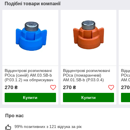
Подібні товари компанії
Відцентрові розпилювачі
Відцентрові розпилювачі
Відц
РОса (синій) AM.03.SB-b
РОса (помаранчеві)
РОса
(P.03.1.2) на обприскувач
AM.01.SB-b (P.03.0.4)
AM.0
на о
270
270
270
₴
₴
Купити
Купити
Про нас
99% позитивних з 121 відгука за рік