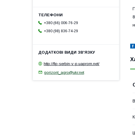
П
8
+380 (66) 006-76-29
н
+380 (98) 836-74-29
Х
http://flp-serbin-v-p.uaprom.net/
gorizont_agro@ukr.net
В
К
Ш