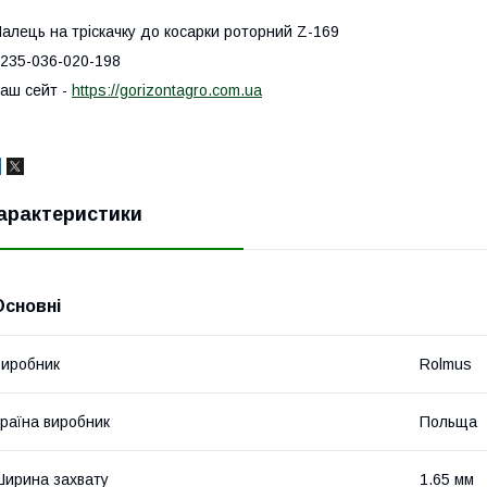
алець на тріскачку до косарки роторний Z-169
235-036-020-198
аш сейт -
https://gorizontagro.com.ua
арактеристики
Основні
иробник
Rolmus
раїна виробник
Польща
ирина захвату
1.65 мм