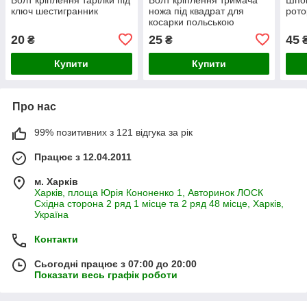
ключ шестигранник
ножа під квадрат для
рото
косарки польською
роторною Wirax Z-069
20
25
45
₴
₴
Купити
Купити
Про нас
99% позитивних з 121 відгука за рік
Працює з 12.04.2011
м. Харків
Харків, площа Юрія Кононенко 1, Авторинок ЛОСК
Східна сторона 2 ряд 1 місце та 2 ряд 48 місце, Харків,
Україна
Контакти
Сьогодні працює з 07:00 до 20:00
Показати весь графік роботи