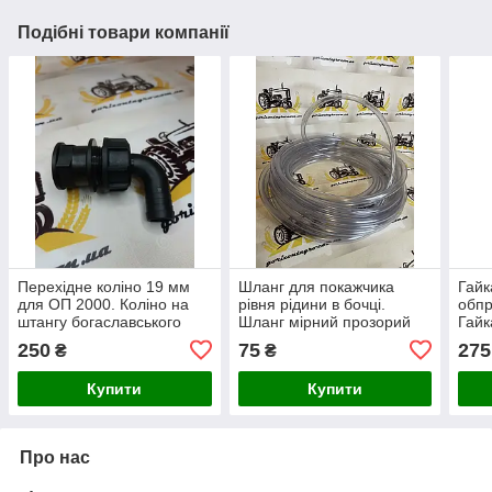
Подібні товари компанії
Перехідне коліно 19 мм
Шланг для покажчика
Гайк
для ОП 2000. Коліно на
рівня рідини в бочці.
обпр
штангу богаславського
Шланг мірний прозорий
Гайк
обприскувача
на навісний обприскувач
прич
250
75
275
₴
₴
ARA
Купити
Купити
Про нас