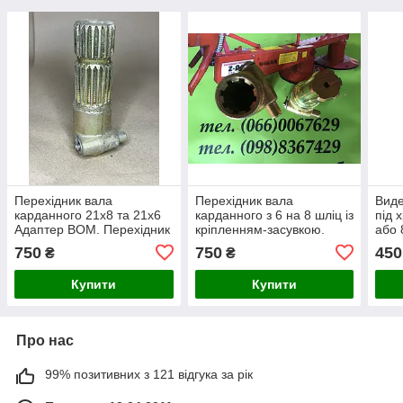
Перехідник вала
Перехідник вала
Виде
карданного 21х8 та 21х6
карданного з 6 на 8 шліц із
під 
Адаптер ВОМ. Перехідник
кріпленням-засувкою.
або 
кардану
Перехідник на кардан
кар
750
750
450
₴
₴
ВОМ 6х8
Купити
Купити
Про нас
99% позитивних з 121 відгука за рік