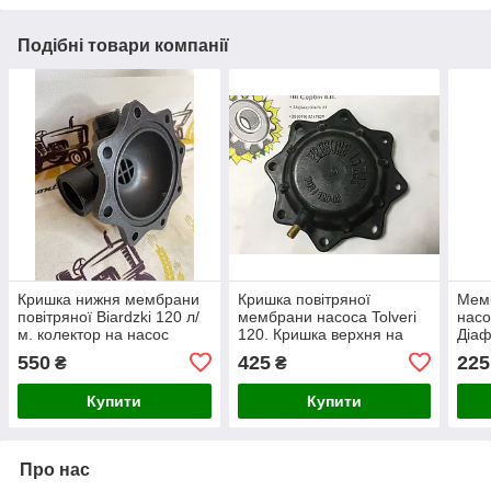
Подібні товари компанії
Кришка нижня мембрани
Кришка повітряної
Мем
повітряної Biardzki 120 л/
мембрани насоса Tolveri
насо
м. колектор на насос
120. Кришка верхня на
Діаф
Р-120
польський насос Р-100
насо
550
425
225
₴
₴
Купити
Купити
Про нас