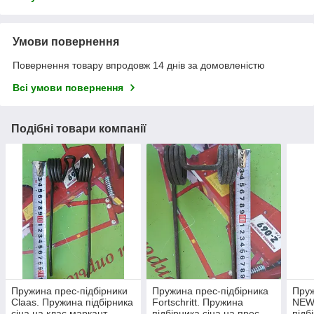
Умови повернення
Повернення товару впродовж 14 днів за домовленістю
Всі умови повернення
Подібні товари компанії
Пружина прес-підбірники
Пружина прес-підбірника
Пруж
Claas. Пружина підбірника
Fortschritt. Пружина
NEW
сіна на клас маркант
підбірника сіна на прес
підб