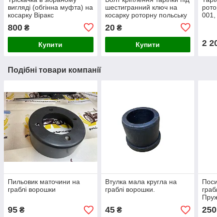
вигляді (обгінна муфта) на
шестигранний ключ на
рото
косарку Віракс
косарку роторну польську
001,
Z-069
захо
800
20
₴
₴
жорс
2 2
Купити
Купити
Подібні товари компанії
Пильовик маточини на
Втулка мала кругла на
Поси
граблі ворошки
граблі ворошки.
граб
Пруж
95
45
250
₴
₴