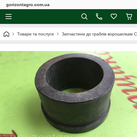
gorizontagro.com.ua
Товари та послуги
Запчастини до граблів ворошилкам С