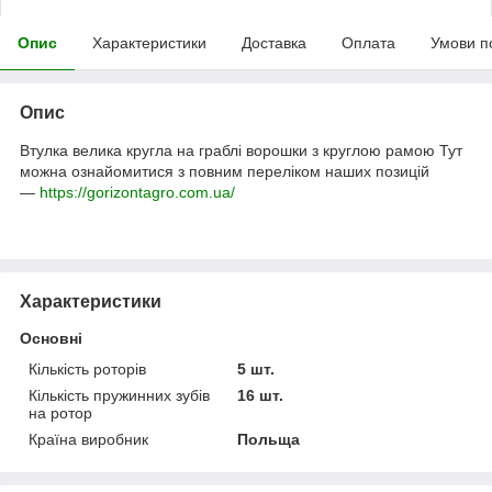
Опис
Характеристики
Доставка
Оплата
Умови п
Опис
Втулка велика кругла на граблі ворошки з круглою рамою
Тут
можна ознайомитися з повним переліком наших позицій
—
https://gorizontagro.com.ua/
Характеристики
Основні
Кількість роторів
5 шт.
Кількість пружинних зубів
16 шт.
на ротор
Країна виробник
Польща