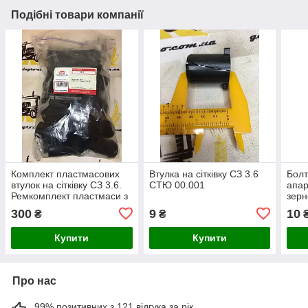
Подібні товари компанії
Комплект пластмасових
Втулка на сітківку СЗ 3.6
Болт
втулок на сітківку СЗ 3.6.
СТЮ 00.001
апар
Ремкомплект пластмаси з
зерн
наконечниками насіння
300
9
10
₴
₴
Купити
Купити
Про нас
99% позитивних з 121 відгука за рік