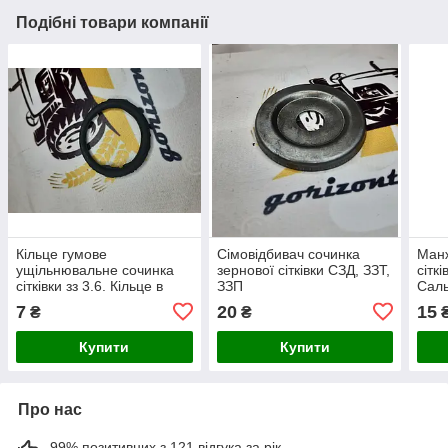
Подібні товари компанії
Кільце гумове
Сімовідбивач сочинка
Манж
ущільнювальне сочинка
зернової сітківки СЗД, ЗЗТ,
сітк
сітківки зз 3.6. Кільце в
ЗЗП
Саль
сошник на сітківку зернове
сітк
7
20
15
₴
₴
Купити
Купити
Про нас
99% позитивних з 121 відгука за рік