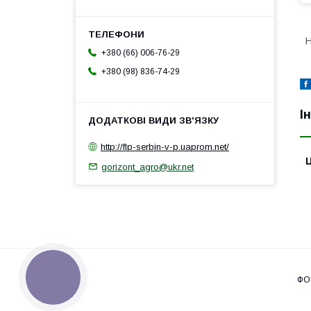
Н
+380 (66) 006-76-29
+380 (98) 836-74-29
І
http://flp-serbin-v-p.uaprom.net/
Ц
gorizont_agro@ukr.net
КНОПКА
ЗВ'ЯЗКУ