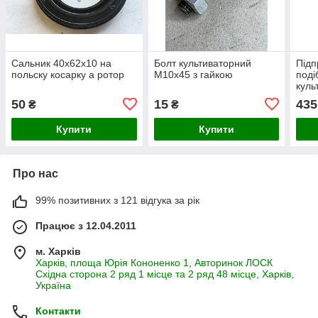
Сальник 40х62х10 на
Болт культиваторний
Підп
польску косарку а ротор
М10х45 з гайкою
поді
куль
підп
50
15
435
₴
₴
Купити
Купити
Про нас
99% позитивних з 121 відгука за рік
Працює з 12.04.2011
м. Харків
Харків, площа Юрія Кононенко 1, Авторинок ЛОСК
Східна сторона 2 ряд 1 місце та 2 ряд 48 місце, Харків,
Україна
Контакти