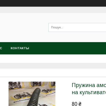
АС
КОНТАКТЫ
Пружина амо
на культива
80 ₴