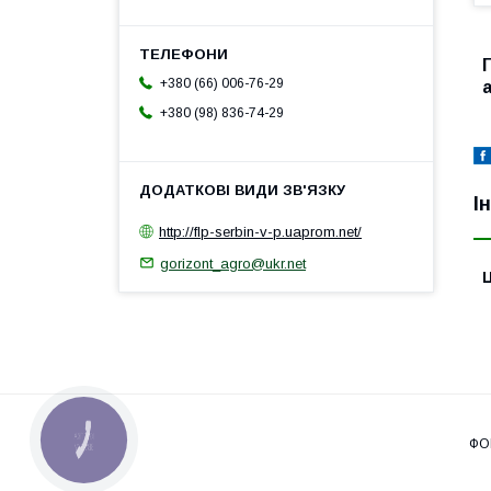
+380 (66) 006-76-29
+380 (98) 836-74-29
І
http://flp-serbin-v-p.uaprom.net/
gorizont_agro@ukr.net
Ц
КНОПКА
ЗВ'ЯЗКУ