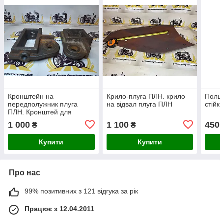
Кронштейн на
Крило-плуга ПЛН. крило
Поль
передполужник плуга
на відвал плуга ПЛН
стій
ПЛН. Кронштей для
приварювання на полуг
1 000
1 100
450
₴
₴
ПЛН
Купити
Купити
Про нас
99% позитивних з 121 відгука за рік
Працює з 12.04.2011