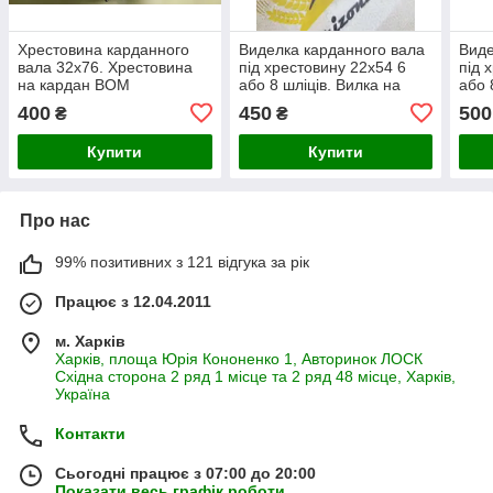
Хрестовина карданного
Виделка карданного вала
Виде
вала 32х76. Хрестовина
під хрестовину 22х54 6
під 
на кардан ВОМ
або 8 шліців. Вилка на
або 
кардан ВОМ
кар
400
450
500
₴
₴
Купити
Купити
Про нас
99% позитивних з 121 відгука за рік
Працює з 12.04.2011
м. Харків
Харків, площа Юрія Кононенко 1, Авторинок ЛОСК
Східна сторона 2 ряд 1 місце та 2 ряд 48 місце, Харків,
Україна
Контакти
Сьогодні працює з 07:00 до 20:00
Показати весь графік роботи