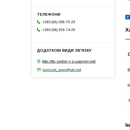
+380 (66) 006-76-29
Х
+380 (98) 836-74-29
http://flp-serbin-v-p.uaprom.net/
gorizont_agro@ukr.net
В
К
Т
І