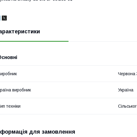
арактеристики
Основні
иробник
Червона 
раїна виробник
Україна
ип техніки
Сільсько
нформація для замовлення