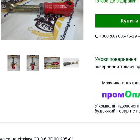
Готово до відправки
Купити
+380 (66) 006-76-29
повернення товару п
У компанії підключені
будь-який товар не п
уліса на сітківку СЗ 3.6 ЗГ 00.205-01