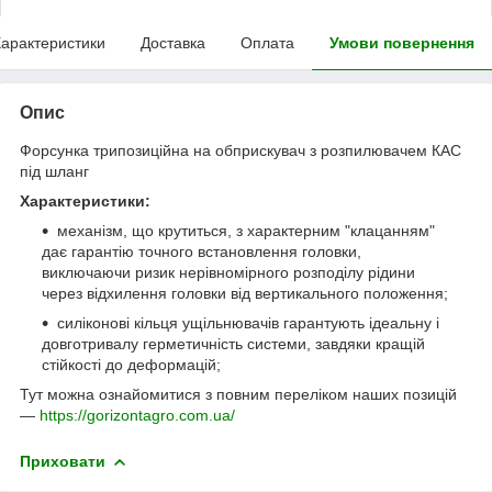
арактеристики
Доставка
Оплата
Умови повернення
Опис
Форсунка трипозиційна на обприскувач з розпилювачем КАС
під шланг
Характеристики:
механізм, що крутиться, з характерним "клацанням"
дає гарантію точного встановлення головки,
виключаючи ризик нерівномірного розподілу рідини
через відхилення головки від вертикального положення;
силіконові кільця ущільнювачів гарантують ідеальну і
довготривалу герметичність системи, завдяки кращій
стійкості до деформацій;
Тут можна ознайомитися з повним переліком наших позицій
—
https://gorizontagro.com.ua/
Приховати