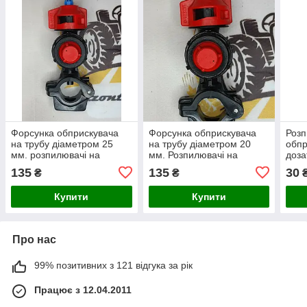
Форсунка обприскувача
Форсунка обприскувача
Роз
на трубу діаметром 25
на трубу діаметром 20
обпр
мм. розпилювачі на
мм. Розпилювачі на
доза
обприскувач ОП 2000
левячий обприскувач
135
135
30
₴
₴
Купити
Купити
Про нас
99% позитивних з 121 відгука за рік
Працює з 12.04.2011