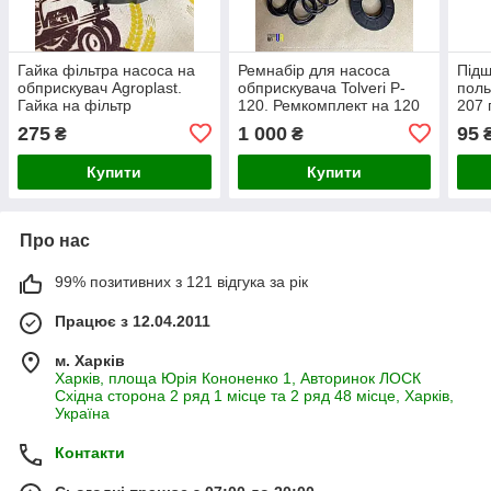
Гайка фільтра насоса на
Ремнабір для насоса
Підш
обприскувач Agroplast.
обприскувача Tolveri P-
поль
Гайка на фільтр
120. Ремкомплект на 120
207 
причепного обприскувача
польський насос Толвері
обпр
275
1 000
95
₴
₴
ARAG
120
Купити
Купити
Про нас
99% позитивних з 121 відгука за рік
Працює з 12.04.2011
м. Харків
Харків, площа Юрія Кононенко 1, Авторинок ЛОСК
Східна сторона 2 ряд 1 місце та 2 ряд 48 місце, Харків,
Україна
Контакти