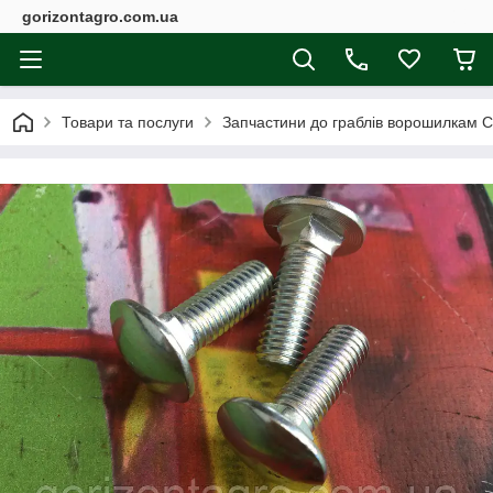
gorizontagro.com.ua
Товари та послуги
Запчастини до граблів ворошилкам С