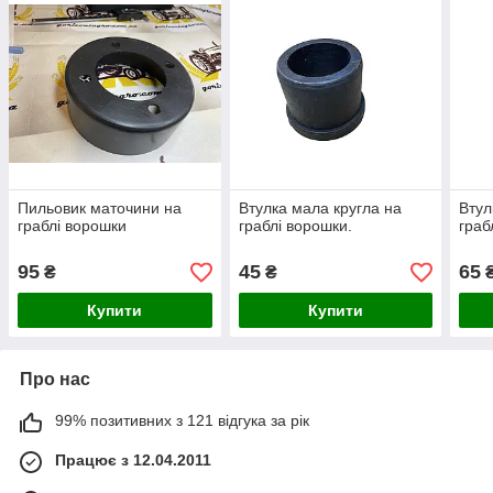
Пильовик маточини на
Втулка мала кругла на
Втул
граблі ворошки
граблі ворошки.
граб
95
45
65
₴
₴
Купити
Купити
Про нас
99% позитивних з 121 відгука за рік
Працює з 12.04.2011