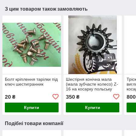
З цим товаром також замовляють
Болт кріплення тарілки під
Шестірня конічна мала
Тріс
ключ шестигранник
(мала зубчасте колесо) Z-
вигл
16 на косарку польську
коса
Wirax Z-069
20
350
800
₴
₴
Купити
Купити
Подібні товари компанії