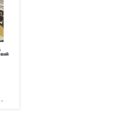
а
овий