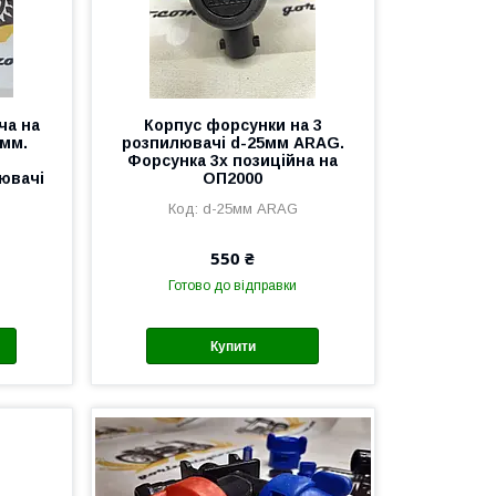
ча на
Корпус форсунки на 3
 мм.
розпилювачі d-25мм ARAG.
я
Форсунка 3х позиційна на
ювачі
ОП2000
d-25мм ARAG
550 ₴
Готово до відправки
Купити