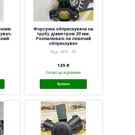
ічним
Форсунка обприскувача на
увач.
трубу діаметром 20 мм.
сний
Розпилювачі на левячий
обприскувач
АРd - 20
135 ₴
Готово до відправки
Купити