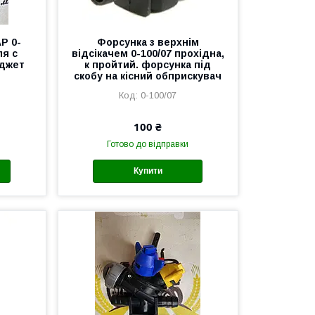
P 0-
Форсунка з верхнім
ля с
відсікачем 0-100/07 прохідна,
лджет
к пройтий. форсунка під
скобу на кісний обприскувач
0-100/07
100 ₴
Готово до відправки
Купити