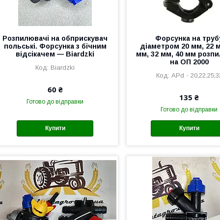
Розпилювачі на обприскувач
Форсунка на труб
польські. Форсунка з бічним
діаметром 20 мм, 22 м
відсікачем — Biardzki
мм, 32 мм, 40 мм розп
на ОП 2000
Biardzki
АРd - 20,22,25,3
60 ₴
135 ₴
Готово до відправки
Готово до відправки
Купити
Купити