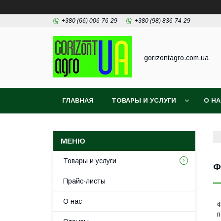
+380 (66) 006-76-29
+380 (98) 836-74-29
gorizontagro.com.ua
ГЛАВНАЯ
ТОВАРЫ И УСЛУГИ
О Н
Товары и услуги
Ф
Прайс-листы
О нас
Ф
п