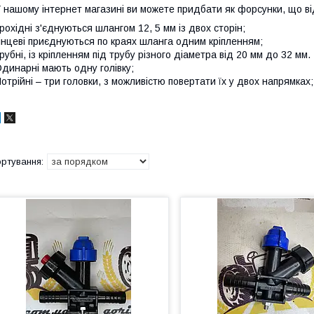
 нашому інтернет магазині ви можете придбати як форсунки, що в
рохідні з'єднуються шлангом 12, 5 мм із двох сторін;
інцеві приєднуються по краях шланга одним кріпленням;
рубні, із кріпленням під трубу різного діаметра від 20 мм до 32 мм.
динарні мають одну голівку;
отрійні – три головки, з можливістю повертати їх у двох напрямках;