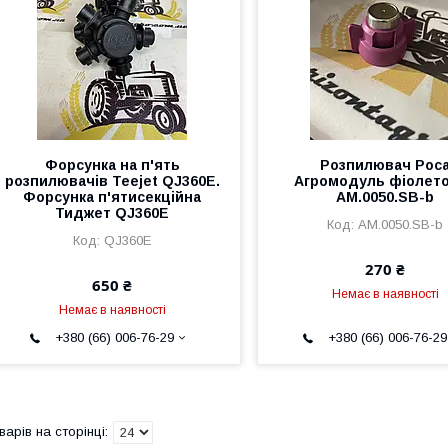
Форсунка на п'ять
Розпилювач Рос
розпилювачів Teejet QJ360E.
Агромодуль фіолет
Форсунка п'ятисекційна
AM.0050.SB-b
Тиджет QJ360E
AM.0050.SB-b
QJ360E
270 ₴
650 ₴
Немає в наявності
Немає в наявності
+380 (66) 006-76-29
+380 (66) 006-76-29