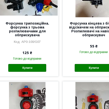
Форсунка трипозиційна.
Форсунка кінцева з б
форсунка з трьома
відсікачем на обприск
розпилювачами для
Розпилювачі на наві
обприскувача
обприскувач
AP0-100/G07
55 ₴
125 ₴
Готово до відправки
Готово до відправки
Купити
Купити