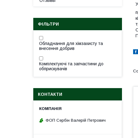
Отзывы
У
п
к
ФІЛЬТРИ
т
О
П
Обладнання для хімзахисту та
внесення добрив
Комплектуючі та запчастини до
обприскувачів
КОНТАКТИ
ФОП Сербін Валерій Петрович