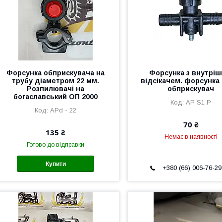
Форсунка обприскувача на
Форсунка з внутріш
трубу діаметром 22 мм.
відсікачем. форсунка 
Розпилювачі на
обприскувач
богаславський ОП 2000
AP S1 P
АРd - 22
70 ₴
135 ₴
Немає в наявності
Готово до відправки
Купити
+380 (66) 006-76-29