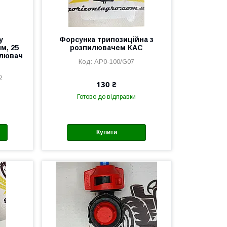
у
Форсунка трипозиційна з
м, 25
розпилювачем КАС
илювач
AP0-100/G07
2
130 ₴
Готово до відправки
Купити